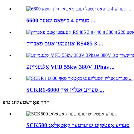
6600 סעריע 4 בייפּאַס ינטעל ...
אָננעמען אָעם פאַבריק RS485 3 ...
אַלגעמיינע VFD 55kw 380V 3Phas ...
SCKR1-6000 סעריע אָנליין איך ...
הויך פאָרשטעלונג טיפּ
SCK500 סעריע אָפטקייַט ינווערטער קאַטאַלאָג