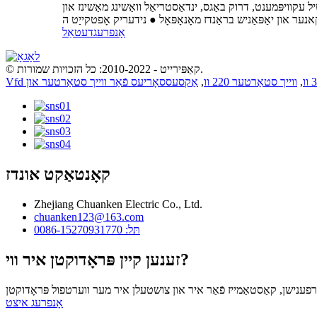
 עקוויפּמענט, דרוק באַגס, ינדאַסטריאַל וואַשינג מאַשינז און
אָנפרעג
דעטאַל
© קאַפּירייט - 2010-2022: כל הזכויות שמורות.
,
ווייך סטאַרטער 220 וו
,
קאָנטאַקט אונדז
Zhejiang Chuanken Electric Co., Ltd.
chuanken123@163.com
תּל: 0086-15270931770
זענען קיין פּראָדוקטן איר ווי?
אָנפרעג איצט