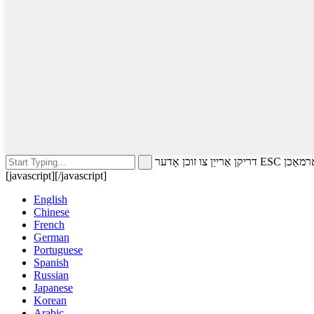
כן אָדער ESC צו פאַרמאַכן
[javascript]
[/javascript]
English
Chinese
French
German
Portuguese
Spanish
Russian
Japanese
Korean
Arabic