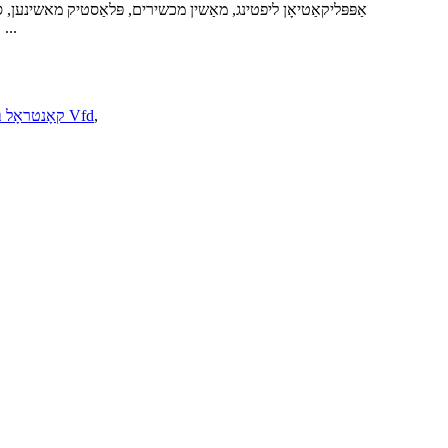
אַפּפּליקאַטיאָן ליפטינג, מאַשין מכשירים, פּלאַסטיק מאשינען, 
אנדערע פעלדער. הויך-סוף אַפּלאַקיישאַנז ברייקטרו אייראפעישער, אמעריקאנער און יאַפּאַניש בראַנדז מאָנאָפּאָל ● נידעריק אָפטקייַט ה ...
,
אַקסעססאָריעס פֿאַר ווייך סטאַרטער און Vfd
Vfd קאָנטראָל