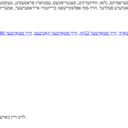
סעראַמיקס, גלאז, ווודווערקינג, סענטריפוגעס, עסנוואַרג פּראַסעסינג, טעקסטיל
 באָרד
,
ווייך סטאַרטער 22קוו
,
ווייך סטאַרטער קאַבינעט
,
ווייך סטאַרטער 380 וו
לויט דיין באדערפענישן, קאַסטאַמייז פֿאַר איר און צושטעלן איר מער ווערטפול פּראָדוקטן.