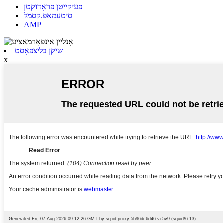
פֿעיִקייטן פּראָדוקטן
סיטעמאַפּ.קסמל
AMP
שיקן בליצפּאָסט
x