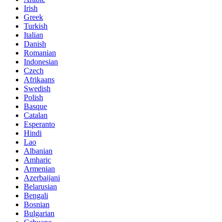
Irish
Greek
Turkish
Italian
Danish
Romanian
Indonesian
Czech
Afrikaans
Swedish
Polish
Basque
Catalan
Esperanto
Hindi
Lao
Albanian
Amharic
Armenian
Azerbaijani
Belarusian
Bengali
Bosnian
Bulgarian