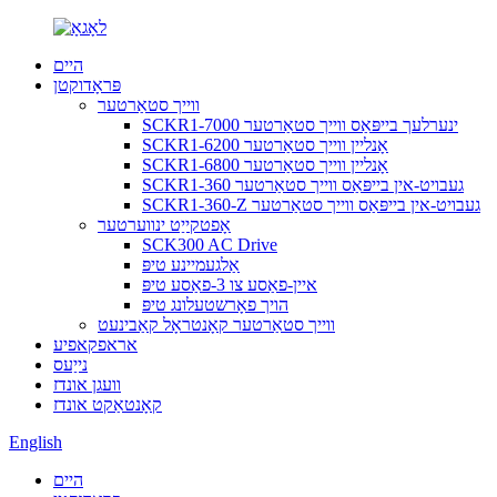
היים
פּראָדוקטן
ווייך סטאַרטער
SCKR1-7000 ינערלעך בייפּאַס ווייך סטאַרטער
SCKR1-6200 אָנליין ווייך סטאַרטער
SCKR1-6800 אָנליין ווייך סטאַרטער
SCKR1-360 געבויט-אין בייפּאַס ווייך סטאַרטער
SCKR1-360-Z געבויט-אין בייפּאַס ווייך סטאַרטער
אָפטקייַט ינווערטער
SCK300 AC Drive
אַלגעמיינע טיפּ
איין-פאַסע צו 3-פאַסע טיפּ
הויך פאָרשטעלונג טיפּ
ווייך סטאַרטער קאָנטראָל קאַבינעט
אראפקאפיע
נייַעס
וועגן אונדז
קאָנטאַקט אונדז
English
היים