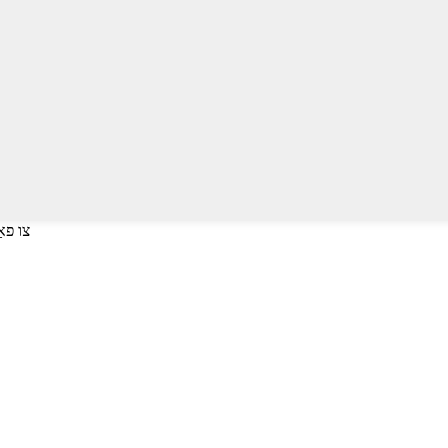
דריקן אַרייַן צו זו