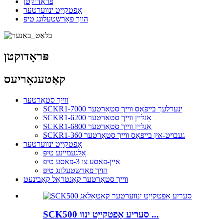
פּראָדוקטן
אָפטקייַט ינווערטער
הויך פאָרשטעלונג טיפּ
פּראָדוקטן
קאַטעגאָריעס
ווייך סטאַרטער
SCKR1-7000 ינערלעך בייפּאַס ווייך סטאַרטער
SCKR1-6200 אָנליין ווייך סטאַרטער
SCKR1-6800 אָנליין ווייך סטאַרטער
SCKR1-360 געבויט-אין בייפּאַס ווייך סטאַרטער
אָפטקייַט ינווערטער
אַלגעמיינע טיפּ
איין-פאַסע צו 3-פאַסע טיפּ
הויך פאָרשטעלונג טיפּ
ווייך סטאַרטער קאָנטראָל קאַבינעט
SCK500 סעריע אָפטקייַט ינוו ...