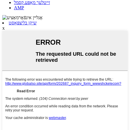
זייטלעך מאַפּע.קסמל
AMP
שיקן בליצפּאָסט
x