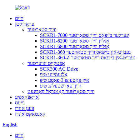
היים
פּראָדוקטן
ווייך סטאַרטער
SCKR1-7000 ינערלעך בייפּאַס ווייך סטאַרטער
SCKR1-6200 אָנליין ווייך סטאַרטער
SCKR1-6800 אָנליין ווייך סטאַרטער
SCKR1-360 געבויט-אין בייפּאַס ווייך סטאַרטער
SCKR1-360-Z געבויט-אין בייפּאַס ווייך סטאַרטער
אָפטקייַט ינווערטער
SCK300 AC Drive
אַלגעמיינע טיפּ
איין-פאַסע צו 3-פאַסע טיפּ
הויך פאָרשטעלונג טיפּ
ווייך סטאַרטער קאָנטראָל קאַבינעט
אראפקאפיע
נייַעס
וועגן אונדז
קאָנטאַקט אונדז
English
היים