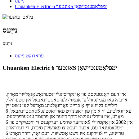
נייַעס
Chuanken Electric אונטער 6S ימפּלאַמענטיישאַן
נייַעס
נייַעס
פּראָדוקט נייַעס
Chuanken Electric אונטער 6S ימפּלאַמענטיישאַן
אין דעם קאָנטעקסט פון אַ ינקריסינגלי ינטערנאַשאַנאַלייזד מאַרק,
אויב אַ פאַרנעמונג וויל צו אַנטוויקלען סאַסטיינאַבאַל און סטעדאַלי,
רילייינג בלויז אויף אַ ברייט פאַרוואַלטונג מאָדעל קען נישט זיין
סאַסטיינאַבאַל. 6S פאַרוואַלטונג, ווי אַ מין פון ראַפינירט פאַרוואַלטונג
מאָדע, איז וויידלי געניצט דורך דינער און פרעמד ענטערפּריסעס.
אונדזער פירמע דערקענט די וויכטיקייט פון 6S אין 2002 און אַקטיוולי
ימפּלאַמענאַד עס, אָבער רעכט צו פאַרשידן סיבות, די דערוואַרט
ווירקונג איז נישט אַטשיווד. דעם יאָר, דורך האַרט 6S טריינינג, די
פירמע סטעפּט אַרויף זייַן ימפּלאַמענטיישאַן און יפעקטיוולי