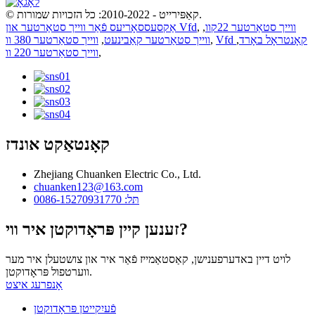
© קאַפּירייט - 2010-2022: כל הזכויות שמורות.
ווייך סטאַרטער 22קוו
,
,
אַקסעססאָריעס פֿאַר ווייך סטאַרטער און Vfd
Vfd קאָנטראָל באָרד
,
,
ווייך סטאַרטער קאַבינעט
,
ווייך סטאַרטער 380 וו
,
ווייך סטאַרטער 220 וו
קאָנטאַקט אונדז
Zhejiang Chuanken Electric Co., Ltd.
chuanken123@163.com
תּל: 0086-15270931770
זענען קיין פּראָדוקטן איר ווי?
לויט דיין באדערפענישן, קאַסטאַמייז פֿאַר איר און צושטעלן איר מער
ווערטפול פּראָדוקטן.
אָנפרעג איצט
פֿעיִקייטן פּראָדוקטן