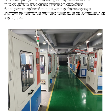
ימפּלאַמענאַד פאַרשידן פאַרוואַלטונג מיטלען, מאכן די
ימפּלאַמענטיישאַן פון 6S פאַנדאַמענטאַלי אַנדערש פון דער
פאַרגאַנגענהייט. עס זענען געווען באַטייַטיק ענדערונגען אין ווייכווארג
און ייַזנוואַרג.